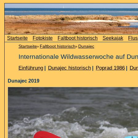
Startseite
Fotokiste
Faltboot historisch
Seekajak
Flus
Startseite
Faltboot historisch
Dunajec
»
»
Internationale Wildwasserwoche auf Du
Einführung
Dunajec historisch
Poprad 1986
Dun
|
|
|
Dunajec 2019