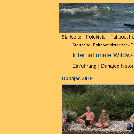
Startseite
Fotokiste
Faltboot hi
Startseite
Faltboot historisch
D
»
»
Internationale Wild
Einführung
Dunajec histor
|
Dunajec 2019