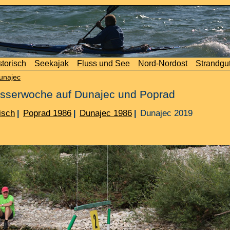
storisch
Seekajak
Fluss und See
Nord-Nordost
Strandgu
unajec
wasserwoche auf Dunajec und Poprad
isch
Poprad 1986
Dunajec 1986
Dunajec 2019
|
|
|