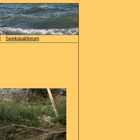
t
Seekajakforum