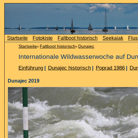
Startseite
Fotokiste
Faltboot historisch
Seekajak
Flus
Startseite
Faltboot historisch
Dunajec
»
»
Internationale Wildwasserwoche auf Du
Einführung
Dunajec historisch
Poprad 1986
Dun
|
|
|
Dunajec 2019