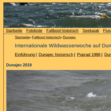
Startseite
Fotokiste
Faltboot historisch
Seekajak
Flus
Startseite
Faltboot historisch
Dunajec
»
»
Internationale Wildwasserwoche auf Du
Einführung
Dunajec historisch
Poprad 1986
Dun
|
|
|
Dunajec 2019