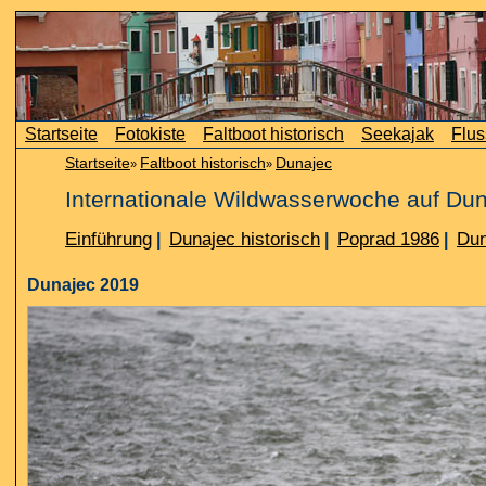
Startseite
Fotokiste
Faltboot historisch
Seekajak
Flus
Startseite
Faltboot historisch
Dunajec
»
»
Internationale Wildwasserwoche auf Du
Einführung
Dunajec historisch
Poprad 1986
Dun
|
|
|
Dunajec 2019