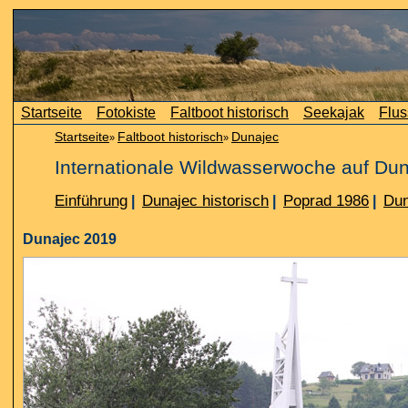
Startseite
Fotokiste
Faltboot historisch
Seekajak
Flus
Startseite
Faltboot historisch
Dunajec
»
»
Internationale Wildwasserwoche auf Du
Einführung
Dunajec historisch
Poprad 1986
Dun
|
|
|
Dunajec 2019