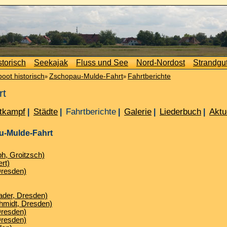
storisch
Seekajak
Fluss und See
Nord-Nordost
Strandgu
boot historisch
Zschopau-Mulde-Fahrt
Fahrtberichte
»
»
rt
tkampf
Städte
Fahrtberichte
Galerie
Liederbuch
Aktu
|
|
|
|
|
u-Mulde-Fahrt
ph, Groitzsch)
rt)
Dresden)
rader, Dresden)
chmidt, Dresden)
Dresden)
Dresden)