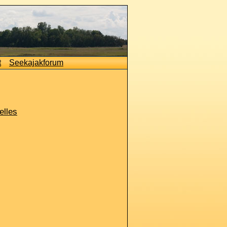
t
Seekajakforum
elles