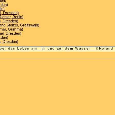
den)
sden)
in)
l, Dresden)
ichter, Berlin)
g, Dresden)
nd Stelzer, Greifswald)
iemer, Grimma)
gel, Dresden)
sden)
g, Dresden)
 über das Leben am, im und auf dem Wasser ©Roland