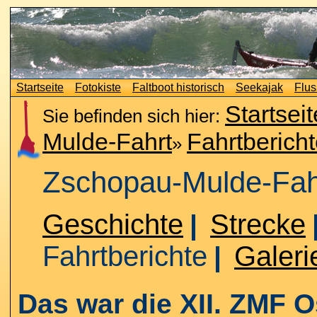
Startseite
Fotokiste
Faltboot historisch
Seekajak
Flus
Startseit
Sie befinden sich hier:
Mulde-Fahrt
Fahrtberich
»
Zschopau-Mulde-Fah
Geschichte
Strecke
|
Fahrtberichte
Galeri
|
Das war die XII. ZMF O