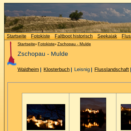
Startseite
Fotokiste
Faltboot historisch
Seekajak
Flus
Startseite
Fotokiste
Zschopau - Mulde
»
»
Zschopau - Mulde
Waldheim
Klosterbuch
Leisnig
Flusslandschaft
|
|
|